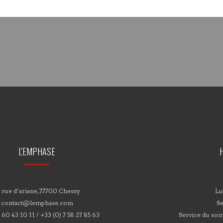
L'EMPHASE
 rue d’ariane, 77700 Chessy
Lu
contact@lemphase.com
Se
 60 43 10 11 / +33 (0) 7 58 27 85 63
Service du soi