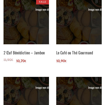
SALE
2 Œuf Bénédictine – Jambon
Le Café ou Thé Gourmand
11,90
€
10,70
€
10,90
€