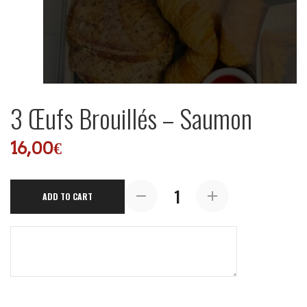
3 Œufs Brouillés – Saumon
16,00
€
3
ADD TO CART
Œufs
Brouillés
-
Saumon
quantity