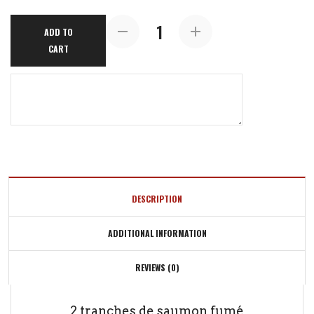
Assiette
ADD TO
de
CART
Saumon
Fumé
quantity
DESCRIPTION
ADDITIONAL INFORMATION
REVIEWS (0)
2 tranches de saumon fumé