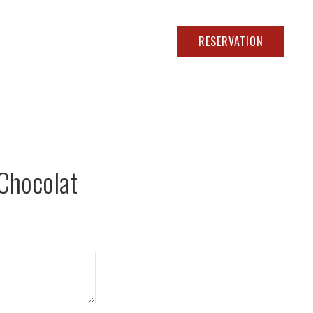
01 60 43 10 11
RESERVATION
NOS ÉVÈNEMENTS
CONTACT
MON COMPTE
 Chocolat