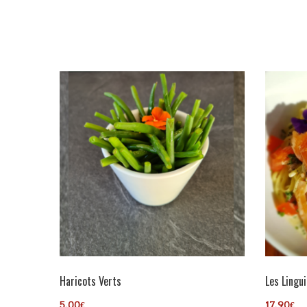
Haricots Verts
Les Lingu
5,00
€
17,90
€