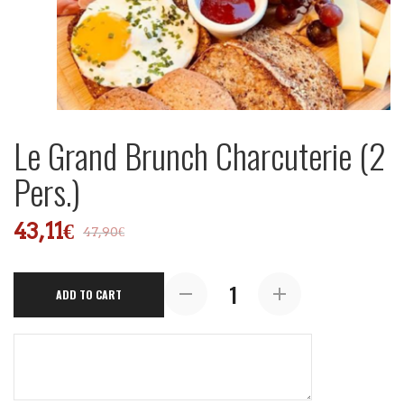
Le Grand Brunch Charcuterie (2
Pers.)
43,11
€
47,90
€
Le
ADD TO CART
Grand
Brunch
Charcuterie
(2