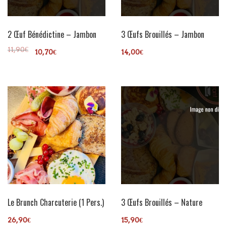
2 Œuf Bénédictine – Jambon
3 Œufs Brouillés – Jambon
11,90
€
10,70
€
14,00
€
Le Brunch Charcuterie (1 Pers.)
3 Œufs Brouillés – Nature
ADD TO CART
ADD TO CART
26,90
€
15,90
€